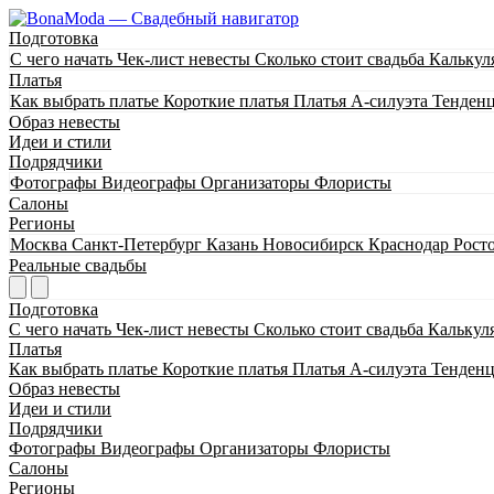
Подготовка
С чего начать
Чек-лист невесты
Сколько стоит свадьба
Калькул
Платья
Как выбрать платье
Короткие платья
Платья А-силуэта
Тенден
Образ невесты
Идеи и стили
Подрядчики
Фотографы
Видеографы
Организаторы
Флористы
Салоны
Регионы
Москва
Санкт-Петербург
Казань
Новосибирск
Краснодар
Рост
Реальные свадьбы
Подготовка
С чего начать
Чек-лист невесты
Сколько стоит свадьба
Калькул
Платья
Как выбрать платье
Короткие платья
Платья А-силуэта
Тенден
Образ невесты
Идеи и стили
Подрядчики
Фотографы
Видеографы
Организаторы
Флористы
Салоны
Регионы