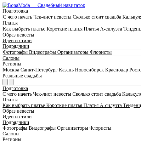
Подготовка
С чего начать
Чек-лист невесты
Сколько стоит свадьба
Калькул
Платья
Как выбрать платье
Короткие платья
Платья А-силуэта
Тенден
Образ невесты
Идеи и стили
Подрядчики
Фотографы
Видеографы
Организаторы
Флористы
Салоны
Регионы
Москва
Санкт-Петербург
Казань
Новосибирск
Краснодар
Рост
Реальные свадьбы
Подготовка
С чего начать
Чек-лист невесты
Сколько стоит свадьба
Калькул
Платья
Как выбрать платье
Короткие платья
Платья А-силуэта
Тенден
Образ невесты
Идеи и стили
Подрядчики
Фотографы
Видеографы
Организаторы
Флористы
Салоны
Регионы