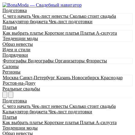
Подготовка
С чего начать
Чек-лист невесты
Сколько стоит свадьба
Калькулятор бюджета
Чек-лист подготовки
Платья
Как выбрать платье
Короткие платья
Платья А-силуэта
Тенденции моды
Образ невесты
Идеи и стили
Подрядчики
Фотографы
Видеографы
Организаторы
Флористы
Салоны
Регионы
Москва
Санкт-Петербург
Казань
Новосибирск
Краснодар
Ростов-на-Дону
Реальные свадьбы
Подготовка
С чего начать
Чек-лист невесты
Сколько стоит свадьба
Калькулятор бюджета
Чек-лист подготовки
Платья
Как выбрать платье
Короткие платья
Платья А-силуэта
Тенденции моды
Образ невесты