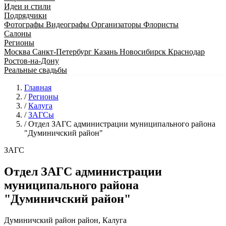
Идеи и стили
Подрядчики
Фотографы
Видеографы
Организаторы
Флористы
Салоны
Регионы
Москва
Санкт-Петербург
Казань
Новосибирск
Краснодар
Ростов-на-Дону
Реальные свадьбы
Главная
/
Регионы
/
Калуга
/
ЗАГСы
/
Отдел ЗАГС администрации муниципального района
"Думиничский район"
ЗАГС
Отдел ЗАГС администрации
муниципального района
"Думиничский район"
Думиничский район район, Калуга