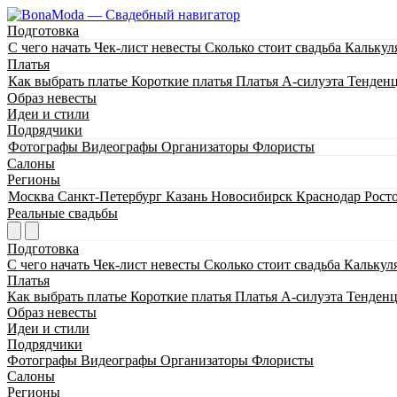
Подготовка
С чего начать
Чек-лист невесты
Сколько стоит свадьба
Калькул
Платья
Как выбрать платье
Короткие платья
Платья А-силуэта
Тенден
Образ невесты
Идеи и стили
Подрядчики
Фотографы
Видеографы
Организаторы
Флористы
Салоны
Регионы
Москва
Санкт-Петербург
Казань
Новосибирск
Краснодар
Рост
Реальные свадьбы
Подготовка
С чего начать
Чек-лист невесты
Сколько стоит свадьба
Калькул
Платья
Как выбрать платье
Короткие платья
Платья А-силуэта
Тенден
Образ невесты
Идеи и стили
Подрядчики
Фотографы
Видеографы
Организаторы
Флористы
Салоны
Регионы